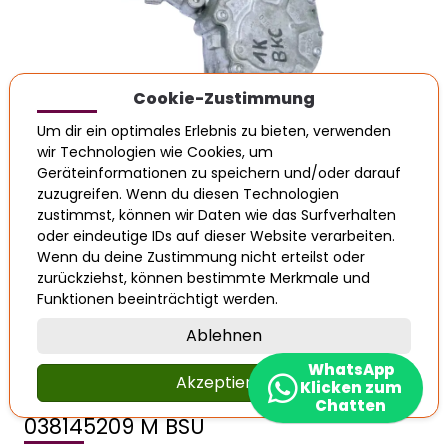
Cookie-Zustimmung
Um dir ein optimales Erlebnis zu bieten, verwenden
Inkl. MwSt. 19%
wir Technologien wie Cookies, um
Geräteinformationen zu speichern und/oder darauf
€ 65,49
zuzugreifen. Wenn du diesen Technologien
zustimmst, können wir Daten wie das Surfverhalten
oder eindeutige IDs auf dieser Website verarbeiten.
Auf Lager
Wenn du deine Zustimmung nicht erteilst oder
zurückziehst, können bestimmte Merkmale und
Funktionen beeinträchtigt werden.
In den Warenkorb legen
Ablehnen
WhatsApp
VW Golf 4 Bora A3 1,9 2,0 TDI
Akzeptieren
Klicken zum
Unterdruckpumpe Vakuumpumpe
Chatten
038145209 M BSU