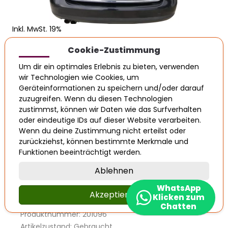
Inkl. MwSt. 19%
€ 599,99
Cookie-Zustimmung
Um dir ein optimales Erlebnis zu bieten, verwenden
Auf Lager
wir Technologien wie Cookies, um
Geräteinformationen zu speichern und/oder darauf
zuzugreifen. Wenn du diesen Technologien
zustimmst, können wir Daten wie das Surfverhalten
In den Warenkorb legen
oder eindeutige IDs auf dieser Website verarbeiten.
Wenn du deine Zustimmung nicht erteilst oder
zurückziehst, können bestimmte Merkmale und
VW Passat 3C Kombi Variant
Funktionen beeinträchtigt werden.
Heckklappe Klappe Scheibe schwarz
LC9X ohneAnbauteile
Ablehnen
WhatsApp
Info
Eigenschaften
OE-Nummern
Akzeptieren
Klicken zum
Chatten
Produktnummer: 201096
Artikelzustand: Gebraucht