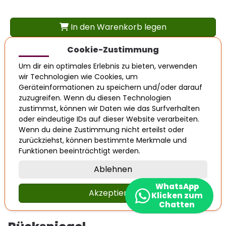
In den Warenkorb legen
Cookie-Zustimmung
VW Golf 4 Bora Passat 3BG Spiegel
Regensensor 1j0955559 Sensor Regen
Um dir ein optimales Erlebnis zu bieten, verwenden
Wischer
wir Technologien wie Cookies, um
Geräteinformationen zu speichern und/oder darauf
zuzugreifen. Wenn du diesen Technologien
Info
Eigenschaften
OE-Nummern
zustimmst, können wir Daten wie das Surfverhalten
oder eindeutige IDs auf dieser Website verarbeiten.
Produktnummer: 115703
Wenn du deine Zustimmung nicht erteilst oder
Artikelzustand: Gebraucht
zurückziehst, können bestimmte Merkmale und
Guter gebrauchter Zustand. Einwandfreie Funktion.
Funktionen beeinträchtigt werden.
Ablehnen
WhatsApp
1
2
3
4
5
»
Akzeptieren
Klicken zum
Chatten