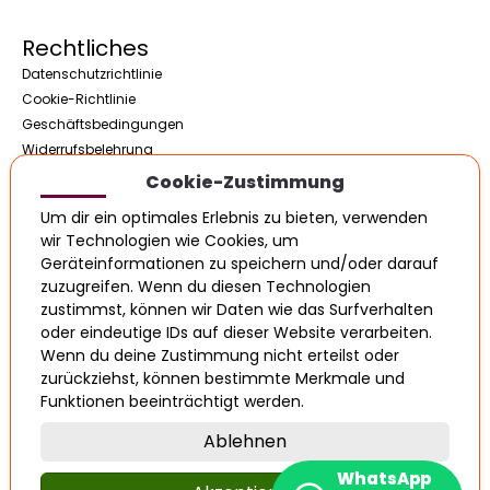
Rechtliches
Datenschutzrichtlinie
Cookie-Richtlinie
Geschäftsbedingungen
Widerrufsbelehrung
Impressum / Kontakt
Cookie-Zustimmung
Um dir ein optimales Erlebnis zu bieten, verwenden
wir Technologien wie Cookies, um
Öffnungszeiten
Geräteinformationen zu speichern und/oder darauf
zuzugreifen. Wenn du diesen Technologien
08:00 - 17:00
zustimmst, können wir Daten wie das Surfverhalten
08:00 - 17:00
oder eindeutige IDs auf dieser Website verarbeiten.
08:00 - 17:00
Wenn du deine Zustimmung nicht erteilst oder
08:00 - 17:00
zurückziehst, können bestimmte Merkmale und
Funktionen beeinträchtigt werden.
08:00 - 17:00
10:00 - 13:00
Ablehnen
Geschlossen
WhatsApp