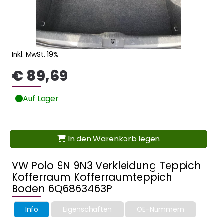
Inkl. MwSt. 19%
€ 89,69
Auf Lager
In den Warenkorb legen
VW Polo 9N 9N3 Verkleidung Teppich
Kofferraum Kofferraumteppich
Boden 6Q6863463P
Info
Eigenschaften
OE-Nummern