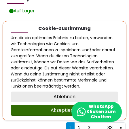
Auf Lager
Cookie-Zustimmung
In den Warenkorb legen
Um dir ein optimales Erlebnis zu bieten, verwenden
wir Technologien wie Cookies, um
VW Polo Kombi Variant 6kv
Geräteinformationen zu speichern und/oder darauf
zuzugreifen. Wenn du diesen Technologien
Laderaumabdeckung Rollo
zustimmst, können wir Daten wie das Surfverhalten
Hutablage Kofferraum schwarz
oder eindeutige IDs auf dieser Website verarbeiten.
Wenn du deine Zustimmung nicht erteilst oder
Info
Eigenschaften
OE-Nummern
zurückziehst, können bestimmte Merkmale und
Funktionen beeinträchtigt werden.
Produktnummer: 101906
Ablehnen
Artikelzustand: Gebraucht
Guter gebrauchter Zustand. Einwandfreie Funktion.
WhatsApp
Akzeptieren
Klicken zum
Chatten
1
2
3
...
33
»