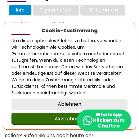
Info
Eigenschaften
OE-Nummern
Produktnummer: 114764
Cookie-Zustimmung
Artikelzustand: Gebraucht
Guter gebrauchter Zustand. Einwandfreie Funktion.
Um dir ein optimales Erlebnis zu bieten, verwenden
wir Technologien wie Cookies, um
Geräteinformationen zu speichern und/oder darauf
zuzugreifen. Wenn du diesen Technologien
1
2
3
...
7
»
zustimmst, können wir Daten wie das Surfverhalten
oder eindeutige IDs auf dieser Website verarbeiten.
Wenn du deine Zustimmung nicht erteilst oder
Sonstige
zurückziehst, können bestimmte Merkmale und
Funktionen beeinträchtigt werden.
Wulfhorst Autoverwertung bietet Ihnen eine
Ablehnen
große Auswahl an Original-Gebrauchtteilen für
Ihr Auto. Suchen Sie nach Marke, Modell und Typ
WhatsApp
Akzeptieren
und finden Sie garantiert die passenden Autoteile.
Klicken zum
Chatten
Sie sind sich nicht sicher, welches Teil Sie kaufen
sollen? Rufen Sie uns noch heute an!